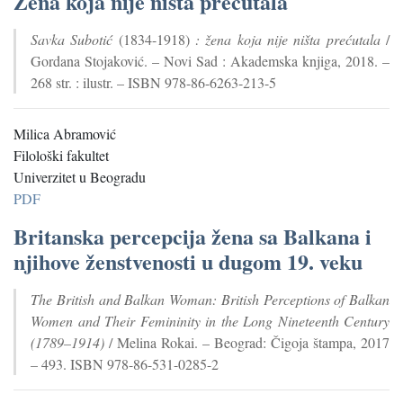
Žena koja nije ništa prećutala
Savka Subotić
(1834-1918)
: žena koja nije ništa prećutala
/
Gordana Stojaković. – Novi Sad : Akademska knjiga, 2018. –
268 str. : ilustr. – ISBN 978-86-6263-213-5
Milica Abramović
Filološki fakultet
Univerzitet u Beogradu
PDF
Britanska percepcija žena sa Balkana i
njihove ženstvenosti u dugom 19. veku
The British and Balkan Woman: British Perceptions of Balkan
Women and Their Femininity in the Long Nineteenth Century
(1789–1914)
/ Melina Rokai. – Beograd: Čigoja štampa, 2017
– 493. ISBN 978-86-531-0285-2