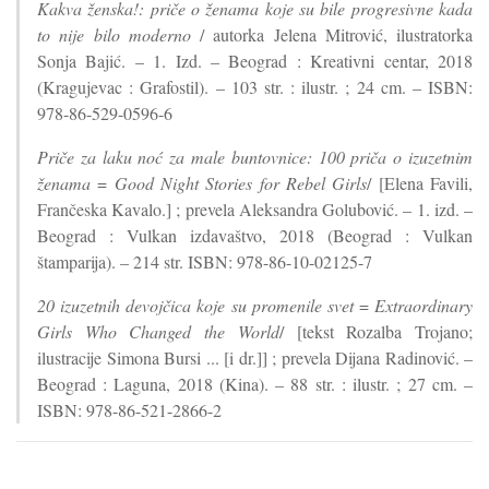
Kakva ženska!: priče o ženama koje su bile progresivne kada
to nije bilo moderno
/ autorka Jelena Mitrović, ilustratorka
Sonja Bajić. – 1. Izd. – Beograd : Kreativni centar, 2018
(Kragujevac : Grafostil). – 103 str. : ilustr. ; 24 cm. – ISBN:
978-86-529-0596-6
Priče za laku noć za male buntovnice: 100 priča o izuzetnim
ženama
=
Good Night Stories for Rebel Girls
/ [Elena Favili,
Frančeska Kavalo.] ; prevela Aleksandra Golubović. – 1. izd. –
Beograd : Vulkan izdavaštvo, 2018 (Beograd : Vulkan
štamparija). – 214 str. ISBN: 978-86-10-02125-7
20 izuzetnih devojčica koje su promenile svet
=
Extraordinary
Girls Who Changed the World
/ [tekst Rozalba Trojano;
ilustracije Simona Bursi ... [i dr.]] ; prevela Dijana Radinović. –
Beograd : Laguna, 2018 (Kina). – 88 str. : ilustr. ; 27 cm. –
ISBN: 978-86-521-2866-2