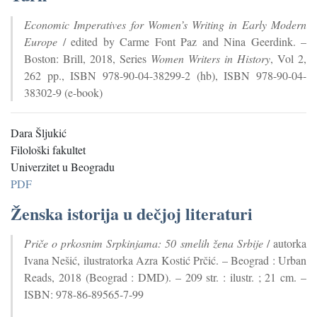
Economic Imperatives for Women’s Writing in Early Modern
Europe
/ edited by Carme Font Paz and Nina Geerdink. –
Boston: Brill, 2018, Series
Women Writers in History
, Vol 2,
262 pp., ISBN 978-90-04-38299-2 (hb), ISBN 978-90-04-
38302-9 (e-book)
Dara Šljukić
Filološki fakultet
Univerzitet u Beogradu
PDF
Ženska istorija u dečjoj literaturi
Priče o prkosnim Srpkinjama: 50 smelih žena Srbije
/ autorka
Ivana Nešić, ilustratorka Azra Kostić Prčić. – Beograd : Urban
Reads, 2018 (Beograd : DMD). – 209 str. : ilustr. ; 21 cm. –
ISBN: 978-86-89565-7-99