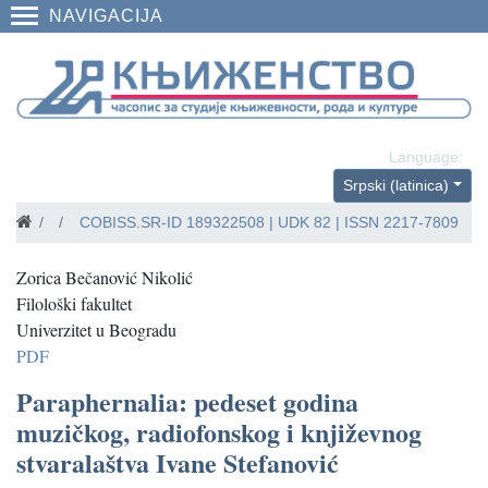
NAVIGACIJA
Language:
Srpski (latinica)
Časopisi
2018
COBISS.SR-ID
189322508
| UDK 82 | ISSN 2217-7809
Zorica Bečanović Nikolić
Filološki fakultet
Univerzitet u Beogradu
PDF
Paraphernalia: pedeset godina
muzičkog, radiofonskog i književnog
stvaralaštva Ivane Stefanović