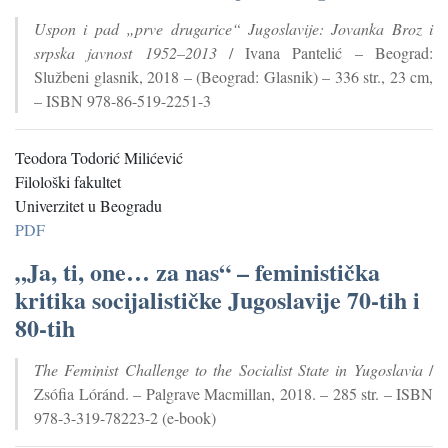
Uspon i pad „prve drugarice“ Jugoslavije: Jovanka Broz i
srpska javnost 1952–2013
/ Ivana Pantelić – Beograd:
Službeni glasnik, 2018 – (Beograd: Glasnik) – 336 str., 23 cm,
– ISBN 978-86-519-2251-3
Teodora Todorić Milićević
Filološki fakultet
Univerzitet u Beogradu
PDF
„Ja, ti, one… za nas“ – feministička
kritika socijalističke Jugoslavije 70-tih i
80-tih
The Feminist Challenge to the Socialist State in Yugoslavia
/
Zsófia Lóránd. – Palgrave Macmillan, 2018. – 285 str. – ISBN
978-3-319-78223-2 (e-book)