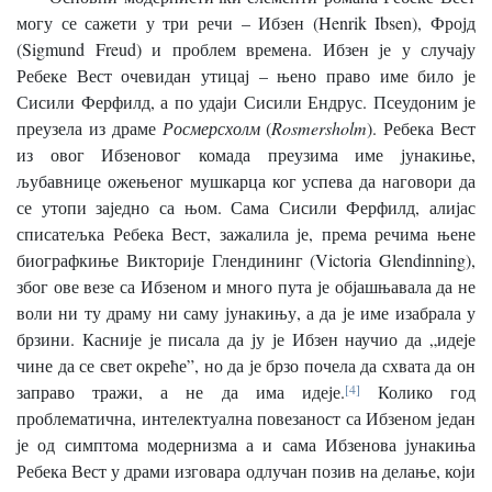
могу се сажети у три речи – Ибзен (Henrik Ibsen), Фројд
(Sigmund Freud) и проблем времена. Ибзен је у случају
Ребеке Вест очевидан утицај – њено право име било је
Сисили Ферфилд, а по удаји Сисили Ендрус. Псеудоним је
преузела из драме
Росмерсхолм
(
Rosmersholm
). Ребека Вест
из овог Ибзеновог комада преузима име јунакиње,
љубавнице ожењеног мушкарца ког успева да наговори да
се утопи заједно са њом. Сама Сисили Ферфилд, алијас
списатељка Ребека Вест, зажалила је, према речима њене
биографкиње Викторије Глендининг (Victoria Glendinning),
због ове везе са Ибзеном и много пута је објашњавала да не
воли ни ту драму ни саму јунакињу, а да је име изабрала у
брзини. Касније је писала да ју је Ибзен научио да „идеје
чине да се свет окреће”, но да је брзо почела да схвата да он
заправо тражи, а не да има идеје.
[4]
Колико год
проблематична, интелектуална повезаност са Ибзеном један
је од симптома модернизма а и сама Ибзенова јунакиња
Ребека Вест у драми изговара одлучан позив на делање, који