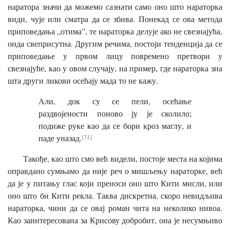
наратора значи да можемо сазнати само оно што нараторка
види, чује или сматра да се збива. Понекад се ова метода
приповедања „отима”, те нараторка делује ако не свезнајућа,
онда свеприсутна. Другим речима, постоји тенденција да се
приповедање у првом лицу повремено претвори у
свезнајуће, као у овом случају, на пример, где нараторка зна
шта други ликови осећају мада то не кажу.
Али, док су се пели, осећање
раздвојености поново ју је сколило;
подиже руке као да се бори кроз маглу, и
паде уназад.
[31]
Такође, као што смо већ видели, постоје места на којима
оправдано сумњамо да није реч о мишљењу нараторке, већ
да је у питању глас који преноси оно што Кити мисли, или
оно што би Кити рекла. Таква дискретна, скоро невидљива
нараторка, чини да се овај роман чита на неколико нивоа.
Као заинтересована за Крисову добробит, она је несумњиво