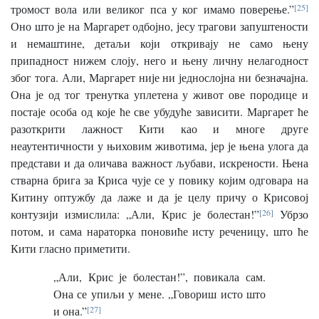
тромост вола или великог пса у ког имамо поверење.”
[25]
Оно што је на Маргарет одбојно, јесу трагови запуштености
и немаштине, детаљи који откривају не само њену
припадност нижем слоју, него и њену личну нелагодност
због тога. Али, Маргарет није ни једнослојна ни безначајна.
Она је од тог тренутка уплетена у живот ове породице и
постаје особа од које ће све убудуће зависити. Маргарет ће
разоткрити лажност Кити као и многе друге
неаутентичности у њиховим животима, јер је њена улога да
представи и да оличава важност љубави, искрености. Њена
стварна брига за Криса чује се у повику којим одговара на
Китину оптужбу да лаже и да је целу причу о Крисовој
контузији измислила: „Али, Крис је болестан!”
[26]
Убрзо
потом, и сама нараторка поновиће исту реченицу, што ће
Кити гласно приметити.
„Али, Крис је болестан!”, повикала сам.
Она се упиљи у мене. „Говориш исто што
и она.”
[27]