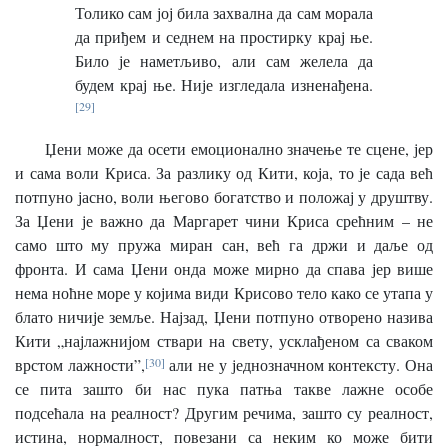
Толико сам јој била захвална да сам морала
да приђем и седнем на простирку крај ње.
Било је наметљиво, али сам желела да
будем крај ње. Није изгледала изненађена.
[29]
Џени може да осети емоционално значење те сцене, јер
и сама воли Криса. За разлику од Кити, која, то је сада већ
потпуно јасно, воли његово богатство и положај у друштву.
За Џени је важно да Маргарет чини Криса срећним – не
само што му пружа миран сан, већ га држи и даље од
фронта. И сама Џени онда може мирно да спава јер више
нема ноћне море у којима види Крисово тело како се утапа у
блато ничије земље. Најзад, Џени потпуно отворено назива
Кити „најлажнијом ствари на свету, усклађеном са сваком
врстом лажности”,
[30]
али не у једнозначном контексту. Она
се пита зашто би нас пука патња такве лажне особе
подсећала на реалност? Другим речима, зашто су реалност,
истина, нормалност, повезани са неким ко може бити