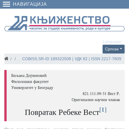
НАВИГАЦИЈА
Language:
Српски
Часописи
2014
Повратак Ребеке Вест
COBISS.SR-ID
189322508
| УДК 82 | ISSN 2217-7809
Биљана Дојчиновић
Филолошки факултет
Универзитет у Београду
821.111.09-31 Вест Р.
Оригинални научни чланак
[1]
Повратак Ребеке Вест