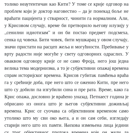
толико неаутентичан као Кити? У томе се крије одговор на
проблем који је доктор наговестио – да је понекад боље не
враћати пацијента у стварност, чинити га нормалним. Али,
у Крисовом случају, време би претворило његову илузију у
„сенилни идиотизам” и он би постао предмет подсмеха,
сенка од човека. Бити човек, бити мушкарац у овом случају,
значи пристати на расцеп жеља и могућности. Пребивање у
врту радости није могуће у свету одговорних одраслих. У
оваквом одговору крије се не само Фројд, него још једна
велика тема модернизма, а то је субјективни опажај времена
спрам историјског времена. Крисов губитак памћења враћа
га у срећније доба, пре него што се оженио Кити, пре него
што су добили па изгубили сина и пре рата. Време, како га
Крис опажа, дословно је враћено уназад. Петнаест година је
обрисано из онога што је његов субјективни доживљај
времена. Крис се суочава са објективним временом само
утолико што му сви око њега, а и он сам себи, изгледају
старији него што их памти. Њихова измењена лица једини
су траг објективног протока времена које он жели да