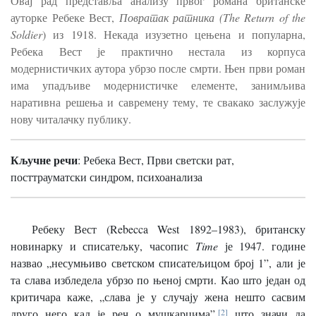
Овај рад представља анализу првог романа британске
ауторке Ребеке Вест,
Повратак ратника (The Return of the
Soldier
) из 1918. Некада изузетно цењена и популарна,
Ребека Вест је практично нестала из корпуса
модернистичких аутора убрзо после смрти. Њен први роман
има упадљиве модернистичке елементе, занимљива
наративна решења и савремену тему, те свакако заслужује
нову читалачку публику.
Кључне речи
:
Ребека Вест, Први светски рат,
посттрауматски синдром, психоанализа
Ребеку Вест (Rebecca West 1892–1983), британску
новинарку и списатељку, часопис
Time
је 1947. године
назвао „несумњиво светском списатељицом број 1”, али је
та слава избледела убрзо по њеној смрти. Као што један од
критичара каже, „слава је у случају жена нешто сасвим
друго него кад је реч о мушкарцима”,
[2]
што значи да