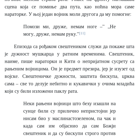
сцена која се помиње два пута, као ноћна мора саме
нараторке. У њој један војник моли другога да му помогне:
Помози ми, друже, немам ноге –” „Не
могу, друже, немам руку.”
[11]
Епизода са рођаком свештеником служи да покаже шта
је дужност мушкарца у ратним временима. Свештеник,
наиме, пише нараторки и Кити о непријатном сусрету са
рањеним војницима. Он је предмет презира, јер је изузет од
војске. Свештеничке дужности, заштита бискупа, црква
сама – све то делује небитно и кукавички у очима младића
који су били изложени паклу рата.
Неки рањени војници што беху изашли на
сунце били су прилично непристојни јер
нисам био у маслинастозеленом, па чак и
када сам им објаснио да сам Божји
свештеник и да су бискупи строго против