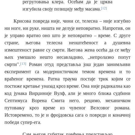
регрутовања клера. Осећам да је црква
изгубила своју позицију међу масама.
[12]
Крисова повреда није, чини се, телесна – није изгубио
ни ноге, ни руке, ништа не делује неповратно. Напротив, он
је управо вратио оно што је неповратно – време. С друге
стране, његова телесна неоштећеност а душевна
измештеност равне су смрти. Његова жена осећа да се међу
њих умешало нешто несавладиво, „непролазно попут
смрти”.
[13]
Роман отуд представља још један занимљиви
експеримент са модернистичком темом времена и то
враћеног времена. Ратна траума постаје трик којим се
постиже кретање уназад кроз време. Она није радикална као
код јунака Вирџиније Вулф, али је много ближа судбини
Септимуса Ворена Смита него, рецимо, механичком
путовању кроз време из чувеног Велсовог романа.
Истовремено, то је и фројдовска сага о повреди и коначној
победи супер-ега.
Сам његов губитак памћења представљао