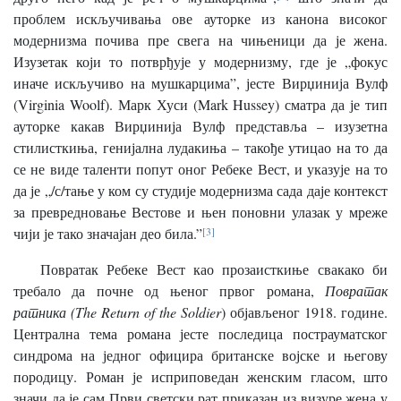
проблем искључивања ове ауторке из канона високог
модернизма почива пре свега на чињеници да је жена.
Изузетак који то потврђује у модернизму, где је „фокус
иначе искључиво на мушкарцима”, јесте Вирџинија Вулф
(Virginia Woolf). Марк Хуси (Mark Hussey) сматра да је тип
ауторке какав Вирџинија Вулф представља – изузетна
стилисткиња, генијална лудакиња – такође утицао на то да
се не виде таленти попут оног Ребеке Вест, и указује на то
да је „/с/тање у ком су студије модернизма сада даје контекст
за превредновање Вестове и њен поновни улазак у мреже
чији је тако значајан део била.”
[3]
Повратак Ребеке Вест као прозаисткиње свакако би
требало да почне од њеног првог романа,
Повратак
ратника (The Return of the Soldier
) објављеног 1918. године.
Централна тема романа јесте последица пострауматског
синдрома на једног официра британске војске и његову
породицу. Роман је исприповедан женским гласом, што
значи да је сам Први светски рат приказан из визуре жена у