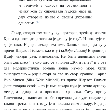
је тријумф у односу на ограничења у
језику која су спречавала људске масе да
дају отворене изјаве о својим духовним
односима.
[14]
Лекар, сходно том закључку нараторке, треба да излечи
Криса од последица тога да је „све у језику”. И показује се
да је тако. Најпре, лекар има име. Занимљиво је да су у
причи Шарлот Гилмен, као и у
Госпођи Даловеј
Вирџиније
Вулф, лекари увек именовани. Не бити анониман значи
бити „на гласу”, а оно што се у причи „Жути тапет” и у ова
два модернистичка романа збива нужно мора бити
синегдохално – један стоји за све из своје бранше. Сајлас
Вир Мичел (Silas Weir Mitchell) из приче Шарлот Гилмен
јесте стварна особа – то је име лекара који је лечио ауторку
методом одмарања и присилног храњења. Саму причу
Гилменова је написала да би спречила да људи полуде од
таквог третмана и зато ју је и послала свом лекару. Када је
чула да је он променио начин лечења, рекла је – „нисам