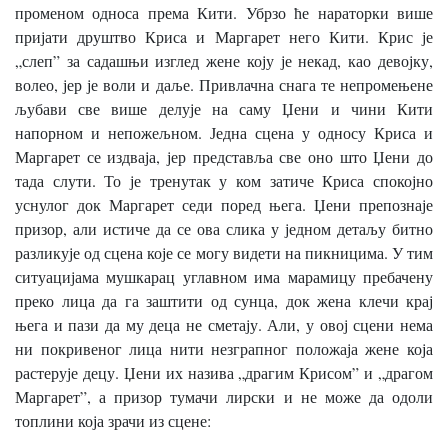
променом односа према Кити. Убрзо ће нараторки више
пријати друштво Крисa и Маргарет него Кити. Крис је
„слеп” за садашњи изглед жене коју је некад, као девојку,
волео, јер је воли и даље. Привлачна снага те непромењене
љубави све више делује на саму Џени и чини Кити
напорном и непожељном. Једна сцена у односу Криса и
Маргарет се издваја, јер представља све оно што Џени до
тада слути. То је тренутак у ком затиче Криса спокојно
уснулог док Маргарет седи поред њега. Џени препознаје
призор, али истиче да се ова слика у једном детаљу битно
разликује од сцена које се могу видети на пикницима. У тим
ситуацијама мушкарац углавном има марамицу пребачену
преко лица да га заштити од сунца, док жена клечи крај
њега и пази да му деца не сметају. Али, у овој сцени нема
ни покривеног лица нити незграпног положаја жене која
растерује децу. Џени их назива „драгим Крисом” и „драгом
Маргарет”, а призор тумачи лирски и не може да одоли
топлини која зрачи из сцене: