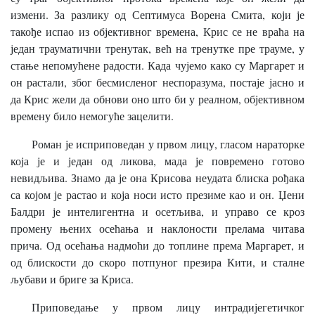
измени. За разлику од Септимуса Ворена Смита, који је
такође испао из објективног времена, Крис се не враћа на
један трауматични тренутак, већ на тренутке пре трауме, у
стање непомућене радости. Када чујемо како су Маргарет и
он растали, због бесмисленог неспоразума, постаје јасно и
да Крис жели да обнови оно што би у реалном, објективном
времену било немогуће зацелити.
Роман је исприповедан у првом лицу, гласом нараторке
која је и један од ликова, мада је повремено готово
невидљива. Знамо да је она Крисова неудата блиска рођака
са којом је растао и која носи исто презиме као и он. Џени
Балдри је интелигентна и осетљива, и управо се кроз
промену њених осећања и наклоности прелама читава
прича. Од осећања надмоћи до топлине према Маргарет, и
од блискости до скоро потпуног презира Кити, и сталне
љубави и бриге за Криса.
Приповедање у првом лицу интрадијегетичког