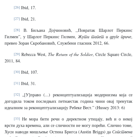
[26]
Ibid, 17.
[27]
Ibid, 21.
[28]
В. Биљана Дојчиновић, ,,Повратак Шарлот Перкинс
Гилмен”, у Шарлот Перкинс Гилмен,
Жути тапет и друге приче
,
превео Зоран Скробановић, Службени гласник 2012, 66.
[29]
Rebecca West,
The Return of the Soldier
, Circle Square Circle,
2011, 84.
[30]
Ibid, 107.
[31]
Ibid, 31.
[32]
„[У]право (...) реконцептуализација модернизма која се
догодила током последњих петнаестак година чини овај тренутак
идеалним за реконцептуализацију Ребеке Вест.” (Hussey 2013: 6)
[33]
Не мора бити речи о директном утицају, већ и о некој
врсти духа времена, али се сличности не могу порећи. Слично томе,
Хуси наводи мишљење Остина Бригса (Austin Briggs) да
Сопствена