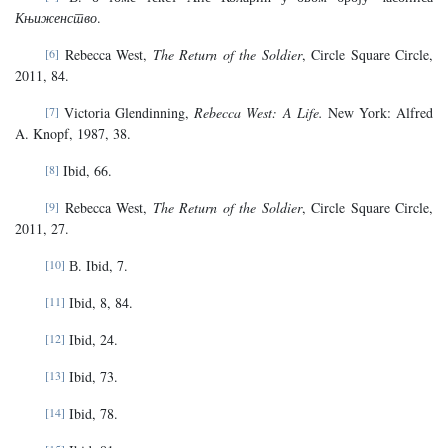
Књиженство
.
[6]
Rebecca West,
The Return of the Soldier
, Circle Square Circle,
2011, 84.
[7]
Victoria Glendinning,
Rebecca West: A Life.
New York: Alfred
A. Knopf, 1987, 38.
[8]
Ibid, 66.
[9]
Rebecca West,
The Return of the Soldier
, Circle Square Circle,
2011, 27.
[10]
В. Ibid, 7.
[11]
Ibid, 8, 84.
[12]
Ibid, 24.
[13]
Ibid, 73.
[14]
Ibid, 78.