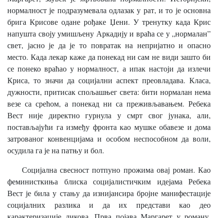
нормалност је подразумевала одлазак у рат, и то је основна
брига Крисове одане рођаке Џени. У тренутку када Крис
напушта своју умишљену Аркадију и враћа се у „нормалан”
свет, јасно је да је то повратак на непријатно и опасно
место. Када лекар каже да понекад ни сам не види зашто би
се понеко враћао у нормалност, а ипак настоји да излечи
Криса, то значи да социјални аспект преовладава. Класа,
дужности, притисак спољашњег света: бити нормалан нема
везе са срећом, а понекад ни са преживљавањем. Ребека
Вест није директно гурнула у смрт свог јунака, али,
постављајући га између фронта као мушке обавезе и дома
затрованог конвенцијама и особом неспособном да воли,
осудила га је на патњу и бол.
Социјална свесност потпуно прожима овај роман. Као
феминисткиња блиска социјалистичким идејама Ребека
Вест је била у стању да изнијансира бројне манифестације
социјалних разлика и да их представи као део
карактеризације ликова. Прва појава Маргарет у роману,