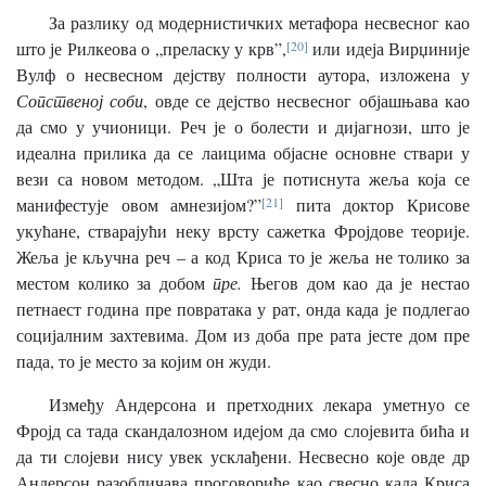
За разлику од модернистичких метафора несвесног као
што је Рилкеова о „преласку у крв”,
[20]
или идеја Вирџиније
Вулф о несвесном дејству полности аутора, изложена у
Сопственој соби
, овде се дејство несвесног објашњава као
да смо у учионици. Реч је о болести и дијагнози, што је
идеална прилика да се лаицима објасне основне ствари у
вези са новом методом. „Шта је потиснута жеља која се
манифестује овом амнезијом?”
[21]
пита доктор Крисове
укућане, стварајући неку врсту сажетка Фројдове теорије.
Жеља је кључна реч – а код Криса то је жеља не толико за
местом колико за добом
пре.
Његов дом као да је нестао
петнаест година пре повратака у рат, онда када је подлегао
социјалним захтевима. Дом из доба пре рата јесте дом пре
пада, то је место за којим он жуди.
Између Андерсона и претходних лекара уметнуо се
Фројд са тада скандалозном идејом да смо слојевита бића и
да ти слојеви нису увек усклађени. Несвесно које овде др
Андерсон разобличава проговориће као свесно када Криса