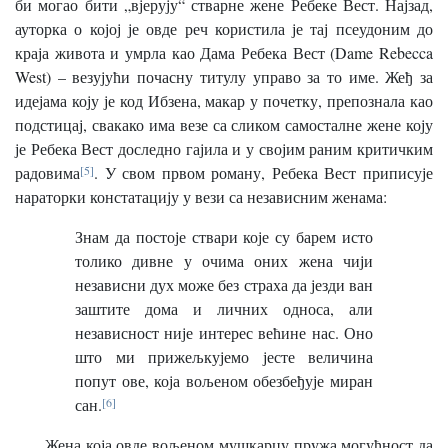
би могао бити „вјерују“ стварне жене Ребеке Вест. Најзад,
ауторка о којој је овде реч користила је тај псеудоним до
краја живота и умрла као Дама Ребека Вест (Dame Rebecca
West) – везујући почасну титулу управо за то име. Жеђ за
идејама коју је код Ибзена, макар у почетку, препознала као
подстицај, свакако има везе са сликом самосталне жене коју
је Ребека Вест доследно гајила и у својим раним критичким
радовима
[5]
. У свом првом роману, Ребека Вест приписује
нараторки констатацију у вези са независним женама:
Знам да постоје ствари које су барем исто
толико дивне у очима оних жена чији
независни дух може без страха да језди ван
заштите дома и личних односа, али
независност није интерес већине нас. Оно
што ми прижељкујемо јесте величина
попут ове, која вољеном обезбеђује миран
сан.
[6]
Жена која овде вољеном мушкарцу пружа могућност да