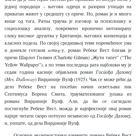
једној породици – његови одјеци и разорни утицаји на
приватан живот у средишту су приче. Но, роман је и много
више од тога. Ратна траума је изговор за психолошку и
социолошку анализу, повремено иронично интонирану
слику високог друштва у Британији, његових конвенција и
класних подела. По својој средишњој теми поремећеног ума
и донекле готском
setting
-у, роман Ребеке Вест близак је
причи Шарлот Гилмен (Charlotte Gilman) „Жути тапет” (“The
Yellow Wallpaper”), а по теми последица рата најближи му је
седам година касније објављени роман
Госпођа Даловеј
(
Mrs. Dalloway
) Вирџиније Вулф (1925). Чак се може рећи да
дело Ребеке Вест на посебан начин осветљава лик
Септимуса Ворена Смита, трауматизованог јунака из
романа Вирџиније Вулф. Али, да би се сагледало
постигнуће Ребеке Вест, можда је најефектније овај роман
најпре читати скоро потпуно независно од
Госпође Даловеј
,
и, уопште, од дела Вирџиније Вулф.
Основни модернистички елементи романа Ребеке Вест