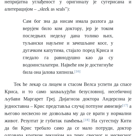
непријатна углађеност у оригиналу је сугерисана и
алитерацијом – „sleek as seals”):
Сам бог зна да нисам имала разлога да
верујем било ком доктору, јер је током
последњих недељу дана толико њих,
туљански науљене и зачешљане косе, у
дугачким капутима, стајало поред Криса и
гледало га равнодушно као да су
водоинсталатери. Највеће им је достигнуће
била она јалова хипноза.
[16]
Тек ће лекар са лицем и стасом Велса успети да спасе
Криса, и то само захваљујући безусловној, несебичној
љубави Маргарет Греј. Дијагноза доктора Андерсона је
једноставна – Крис представља случај потпуне амнезије
[17]
а
његово несвесно не дозвољава му да се врати у нормални
живот. Резултат је губитак памћења.
[18]
На сугестију Кити
да би Крис требало само да се мало потруди, доктор
одговара кратком лекцијом на тему свесног и несвесног