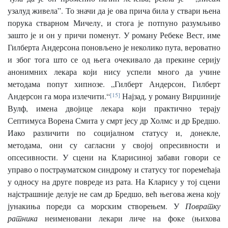
узалуд живела”. То значи да је ова прича била у ствари њена
порука стварном Мичелу, и стога је потпуно разумљиво
зашто је и он у причи поменут. У роману Ребеке Вест, име
Гилберта Андерсона поновљено је неколико пута, вероватно
и због тога што се од њега очекивало да прекине серију
анонимних лекара који нису успели много да учине
методама попут хипнозе. „Гилберт Андерсон, Гилберт
Андерсон га мора излечити.“
[15]
Најзад, у роману Вирџиније
Вулф, имена двојице лекара који практично терају
Септимуса Ворена Смита у смрт јесу др Холмс и др Бредшо.
Иако различити по социјалном статусу и, донекле,
методама, они су сагласни у својој опресивности и
опсесивности. У сцени на Кларисиној забави говори се
управо о пострауматском синдрому и статусу тог поремећаја
у односу на друге повреде из рата. На Кларису у тој сцени
најстрашније делује не сам др Бредшо, већ његова жена коју
јунакиња пореди са морским створењем. У
Повратку
ратника
неименовани лекари личе на фоке (њихова