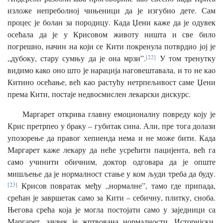
изложе непреболној чињеници да је изгубио дете. Сам
процес је болан за породицу. Када Џени каже да је одувек
осећала да је у Крисовом животу ништа и све било
погрешно, начин на који се Кити покренула потврдио јој је
„дубоку, стару сумњу да је она мрзи”.
[22]
У том тренутку
видимо како оно што је нарација наговештавала, и то не као
Китино осећање, већ као растућу нетрпељивост саме Џени
према Кити, постаје недвосмислен лекарски дискурс.
Маргарет открива главну емоционалну повреду коју је
Крис претрпео у браку – губитак сина. Али, пре тога долази
упозорење да правог хепиенда нема и не може бити. Када
Маргарет каже лекару да неће усрећити пацијента, већ га
само учинити обичним, доктор одговара да је опште
мишљење да је нормалност стање у ком људи треба да буду.
[23]
Крисов повратак међу „нормалне”, тамо где припада,
срећан је завршетак само за Кити – себичну, плитку, сноба.
Његова срећа која је могла постојати само у заједници са
Маргарет, заувек је жртвована нормалности. Историјски,