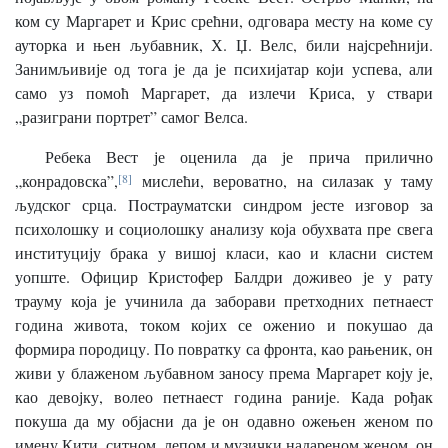
ком су Маргарет и Крис срећни, одговара месту на коме су
ауторка и њен љубавник, Х. Џ. Велс, били најсрећнији.
Занимљивије од тога је да је психијатар који успева, али
само уз помоћ Маргарет, да излечи Криса, у ствари
„разиграни портрет” самог Велса.
Ребека Вест је оценила да је прича прилично
„конрадовска”,
[8]
мислећи, вероватно, на силазак у таму
људског срца. Пострауматски синдром јесте изговор за
психолошку и социолошку анализу која обухвата пре свега
институцију брака у вишој класи, као и класни систем
уопште. Официр Кристофер Балдри доживео је у рату
трауму која је учинила да заборави претходних петнаест
година живота, током којих се оженио и покушао да
формира породицу. По повратку са фронта, као рањеник, он
живи у блаженом љубавном заносу према Маргарет коју је,
као девојку, волео петнаест година раније. Када рођак
покуша да му објасни да је он одавно ожењен женом по
имену Кити, ситном, лепом и музички надареном женом, он