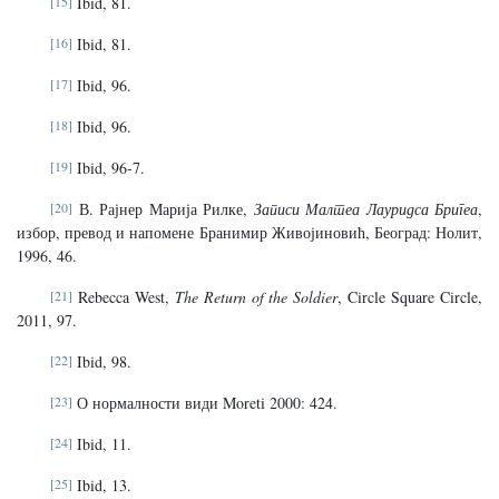
[15]
Ibid, 81.
[16]
Ibid, 81.
[17]
Ibid, 96.
[18]
Ibid, 96.
[19]
Ibid, 96-7.
[20]
В. Рајнер Марија Рилке,
Записи Малтеа Лауридса Бригеа
,
избор, превод и напомене Бранимир Живојиновић, Београд: Нолит,
1996, 46.
[21]
Rebecca West,
The Return of the Soldier
, Circle Square Circle,
2011, 97.
[22]
Ibid, 98.
[23]
О нормалности види Moreti 2000: 424.
[24]
Ibid, 11.
[25]
Ibid, 13.