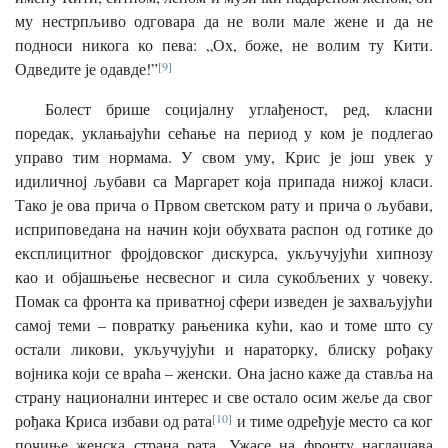
му нестрпљиво одговара да не воли мале жене и да не
подноси никога ко пева: „Ох, боже, не волим ту Кити.
Одведите је одавде!”
[9]
Болест брише социјалну углађеност, ред, класни
поредак, уклањајући сећање на период у ком је подлегао
управо тим нормама. У свом уму, Крис је још увек у
идиличној љубави са Маргарет која припада нижој класи.
Тако је ова прича о Првом светском рату и прича о љубави,
исприповедана на начин који обухвата распон од готике до
експлицитног фројдовског дискурса, укључујући хипнозу
као и објашњење несвесног и сила сукобљених у човеку.
Помак са фронта ка приватној сфери изведен је захваљујући
самој теми – повратку рањеника кући, као и томе што су
остали ликови, укључујући и нараторку, блиску рођаку
војника који се враћа – женски. Она јасно каже да ставља на
страну национални интерес и све остало осим жеље да свог
рођака Криса избави од рата
[10]
и тиме одређује место са ког
почиње женска страна рата. Ужасе на фронту наглашава