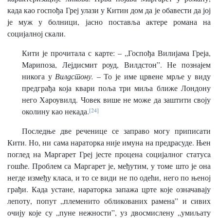
када као госпођа Греј улази у Китин дом да је обавести да јој
је муж у болници, јасно поставља актере романа на
социјалној скали.
Кити је прочитала с карте: – „Госпођа Вилијама Греја,
Марипоза, Лејдисмит роуд, Вилдстон”. Не познајем
никога у
Вилдстону.
– То је име црвене мрље у виду
предграђа која квари поља три миља ближе Лондону
него Хароувилд. Човек више не може да заштити своју
околину као некада.
[24]
Последње две реченице се заправо могу приписати
Кити. Но, ни сама нараторка није имуна на предрасуде. Њен
поглед на Маргарет Греј јесте процена социјалног статусa
гошће. Проблем са Маргарет је, међутим, у томе што је она
негде између класа, и то се види не по одећи, него по њеној
грађи. Када устане, нараторка запажа црте које означавају
лепоту, попут „племенито обликованих рамена” и сивих
очију које су „пуне нежности”, уз двосмислену „умиљату