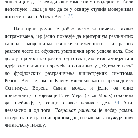
чињеницом да је ревидирање самог појма модернизма било
непотпуно: „сада је час да се у оквиру студија модернизма
посвети пажња Ребеки Вест”.
[32]
Њен први роман је добро место за почетак таквих
истраживања, јер јасно показује да критеријум различитих
канона – модернизма, светске књижевности – из разних
разлога често не обухвата уметнички врло успела дела. Ово
дело је премостило распон од готски језовитог амбијента и
идеје хистеричних поремећаја описаних у „Жутом тапету”
до фројдовских разграничења вишеструких симптома.
Ребека Вест је, ако о Крису мислимо као о претходнику
Септимуса Ворена Смита, можда и једна од оних
претходница о којима је Елен Мерс (Ellen Moers) говорила
да пребивају у сенци сваког великог дела.
[33]
Али,
независно и од тога,
Повратак ратника
је добар роман,
кохерентан и сјајно исприповедан, и свакако заслужује нову
читатељску пажњу.