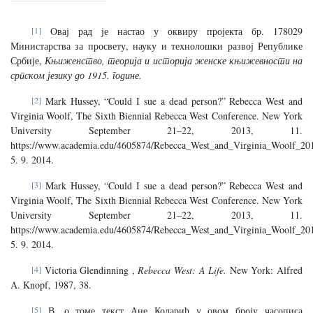
[1]
Oвај рад је настао у оквиру пројекта бр. 178029
Министарства за просвету, науку и технолошки развој Републике
Србије,
Књиженство, теорија и историја женске књижевности на
српском језику до 1915. године.
[2]
Mark Hussey, “Could I sue a dead person?” Rebecca West and
Virginia Woolf, The Sixth Biennial Rebecca West Conference. New York
University September 21–22, 2013, 11.
https://www.academia.edu/4605874/Rebecca_West_and_Virginia_Woolf_20
5. 9. 2014.
[3]
Mark Hussey, “Could I sue a dead person?” Rebecca West and
Virginia Woolf, The Sixth Biennial Rebecca West Conference. New York
University September 21–22, 2013, 11.
https://www.academia.edu/4605874/Rebecca_West_and_Virginia_Woolf_20
5. 9. 2014.
[4]
Victoria Glendinning ,
Rebecca West: A Life.
New York: Alfred
A. Knopf, 1987, 38.
[5]
В. о томе текст Ане Коларић у овом броју часописа