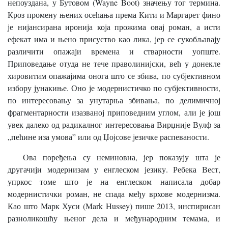
непоуздана, у Бутовом (Wayne Boot) значењу тог термина.
Кроз промену њених осећања према Кити и Маргарет фино
је нијансирана иронија која прожима овај роман, а исти
ефекат има и њено присуство као лика, јер се сукобљавају
различити опажаји времена и стварности уопште.
Приповедање отуда не тече праволинијски, већ у донекле
хировитим опажајима онога што се збива, по субјективном
избору јунакиње. Оно је модернистичко по субјективности,
по интересовању за унутарња збивања, по делимичној
фрагментарности изазваној приповедним углом, али је још
увек далеко од радикалног интересовања Вирџније Вулф за
„пећине иза умова” или од Џојсове језичке распеваности.
Ова поређења су неминовна, јер показују шта је
другачији модернизам у енглеском језику. Ребека Вест,
упркос томе што је на енглеском написала добар
модернистички роман, не спада међу врхове модернизма.
Као што Марк Хуси (Mark Hussey) пише 2013, инспирисан
разноликошћу њеног дела и међународним темама, и