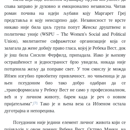
спава заправо је духовно и емоционално независна. Читав
роман почива на идеји љубави коју Маргарет Греј
представља и коју неисцрпно даје. Независност те врсте
никако није била циљ група попут Женскe друштвенe и
политичкe унијe (WSPU – The Women’s Social and Political
Union), милитантне сифражетске организације која се
залагала да жене добију право гласа, коjoj је Ребека Вест, док
је још била Сисили Ферфилд, припадала. Иако је њихову
острашћеност и једностраност брзо увидела, никада није
потценила жељу да поправе свет. У том смислу је можда
Ибзен изгубио првобитну привлачност, но чињеница је да
њен псеудоним био тако добро одабран да се
„трансформисала у Ребеку Вест не само у професионалном,
већ и у личном животу, барем када је реч о новим
пријатељима”.
[7]
Тако је и њена веза са Ибзеном остала
дуготрајна и непорецива.
Псеудоним није једини елемент личног живота који се
појављује у овом роману Ребеке Вест. Острво Манки, на