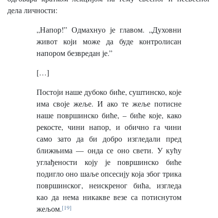
дела личности:
„Напор!” Одмахнуо је главом. „Духовни
живот који може да буде контролисан
напором безвредан је.”
[…]
Постоји наше дубоко биће, суштинско, које
има своје жеље. И ако те жеље потисне
наше површинско биће, – биће које, како
рекосте, чини напор, и обично га чини
само зато да би добро изгледали пред
ближњима — онда се оно свети. У кућу
углађености коју је површинско биће
подигло оно шаље опсесију која због трика
површинског, неискреног бића, изгледа
као да нема никакве везе са потиснутом
жељом.
[19]