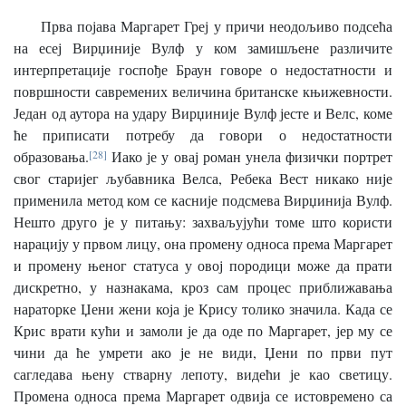
Прва појава Маргарет Греј у причи неодољиво подсећа
на есеј Вирџиније Вулф у ком замишљене различите
интерпретације госпође Браун говоре о недостатности и
површности савремених величина британске књижевности.
Један од аутора на удару Вирџиније Вулф јесте и Велс, коме
ће приписати потребу да говори о недостатности
образовања.
[28]
Иако је у овај роман унела физички портрет
свог старијег љубавника Велса, Ребека Вест никако није
применила метод ком се касније подсмева Вирџинија Вулф.
Нешто друго је у питању: захваљујући томе што користи
нарацију у првом лицу, она промену односа према Маргарет
и промену њеног статуса у овој породици може да прати
дискретно, у назнакама, кроз сам процес приближавања
нараторке Џени жени која је Крису толико значила. Када се
Крис врати кући и замоли је да оде по Маргарет, јер му се
чини да ће умрети ако је не види, Џени по први пут
сагледава њену стварну лепоту, видећи је као светицу.
Промена односа према Маргарет одвија се истовремено са