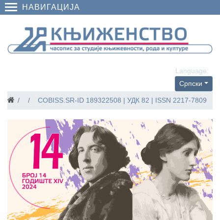
НАВИГАЦИЈА
Language:
Српски
Часописи
2024
COBISS.SR-ID
189322508
| УДК 82 | ISSN 2217-7809