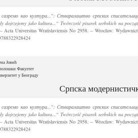
 сазремо као култура...”: Стваралаштво српских списатељиц
edy dojrzejemy jako kultura...“ Twórczość pisarek serbskich na pocz
– Acta Universitas Wratislaviensis No 2958. – Wrocław: Wydawnic
9788322928424
ена Јовић
олошки Факултет
верзитет у Београду
Српска модернистич
 сазремо као култура...”: Стваралаштво српских списатељиц
edy dojrzejemy jako kultura...“ Twórczość pisarek serbskich na pocz
– Acta Universitas Wratislaviensis No 2958. – Wrocław: Wydawnic
9788322928424