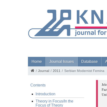
Home
Journal Issues
Database
A
Journal
2011
Serbian Modernist Femina
Jel
Contents
Fac
Introduction
Uni
Theory in Focus/In the
Focus of Theory