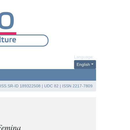
Language:
English
ISS.SR-ID
189322508
| UDC 82 | ISSN 2217-7809
Femina