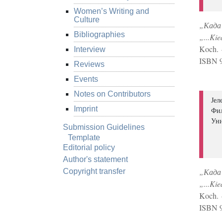
Women’s Writing and
Culture
„Када
Bibliographies
„...Ki
Koch. 
Interview
ISBN 
Reviews
Events
Notes on Contributors
Јел
Imprint
Фил
Уни
Submission Guidelines
Template
Editorial policy
Author's statement
„Када
Copyright transfer
„...Ki
Koch. 
ISBN 