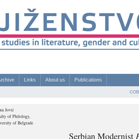
rchive
Links
About us
Publications
COB
ena Jović
ulty of Philology,
versity of Belgrade
Serbian Modernist