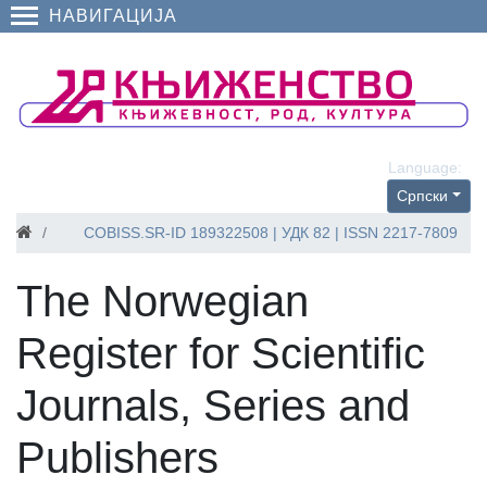
НАВИГАЦИЈА
Language:
Српски
Вести
The Norwegian Register for Scientific Journals, Series and Pub
COBISS.SR-ID
189322508
| УДК 82 | ISSN 2217-7809
The Norwegian
Register for Scientific
Journals, Series and
Publishers