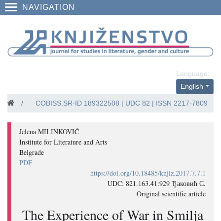
NAVIGATION
Language:
English
Journal
2017
The Experience of War in Smilja Đaković’s Fiction
COBISS.SR-ID
189322508
| UDC 82 | ISSN 2217-7809
Jelena MILINKOVIĆ
Institute for Literature and Arts
Belgrade
PDF
https://doi.org/10.18485/knjiz.2017.7.7.1
UDC: 821.163.41:929 Ђаковић С.
Original scientific article
The Experience of War in Smilja