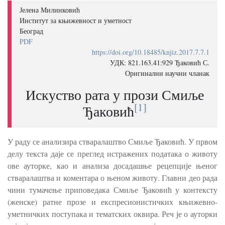
Јелена Милинковић
Институт за књижевност и уметност
Београд
PDF
https://doi.org/10.18485/knjiz.2017.7.7.1
УДК: 821.163.41:929 Ђаковић С.
Оригинални научни чланак
Искуство рата у прози Смиље
[1]
Ђаковић
У раду се анализира стваралаштво Смиље Ђаковић. У првом
делу текста даје се преглед истражених података о животу
ове ауторке, као и анализа досадашње рецепције њеног
стваралаштва и коментара о њеном животу. Главни део рада
чини тумачeње приповедака Смиље Ђаковић у контексту
(женске) ратне прозе и експресионистичких књижевно-
уметничких поступака и тематских оквира. Реч је о ауторки