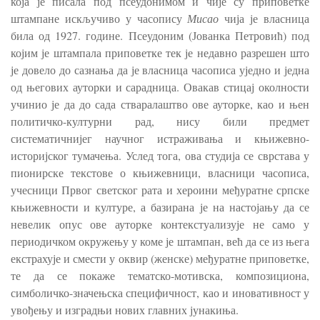
која је писала под псеудонимом и чије су приповетке
штампане искључиво у часопису
Мисао
чија је власница
била од 1927. године. Псеудоним (Јованка Петровић) под
којим је штампала приповетке тек је недавно разрешен што
је довело до сазнања да је власница часописа уједно и једна
од његових ауторки и сарадница. Овакав стицај околности
учинио је да до сада стваралаштво ове ауторке, као и њен
политичко-културни рад, нису били предмет
систематичнијег научног истраживања и књижевно-
историјског тумачења. Услед тога, ова студија се сврстава у
пионирске текстове о књижевници, власници часописа,
учесници Првог светског рата и хероини међуратне српске
књижевности и културе, а базирана је на настојању да се
невелик опус ове ауторке контекстуализује не само у
периодичком окружењу у коме је штампан, већ да се из њега
екстрахује и смести у оквир (женске) међуратне приповетке,
те да се покаже тематско-мотивска, композициона,
симболичко-значењска специфичност, као и иновативност у
увођењу и изградњи нових главних јунакиња.